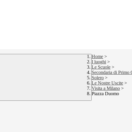
Home
>
I luoghi
>
Le Scuole
>
Secondaria di Primo
Solero
>
Le Nostre Uscite
>
Visita a Milano
>
Piazza Duomo