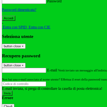
Password
Password dimenticata?
-
Entra con SPID
Entra con CIE
Seleziona utente
button close
×
Recupero password
button close
×
E-mail
Verrà inviato un messaggio all'indirizz
Non hai una e-mail associata al nome utente? Effettua il reset della password tram
E-mail inviata, si prega di controllare la casella di posta elettronica!
Errore
Chiudi