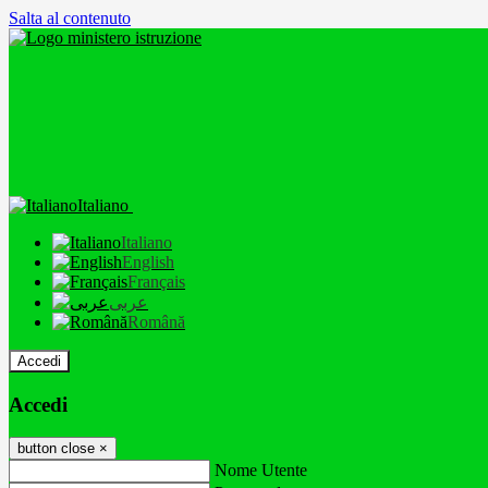
Salta al contenuto
Italiano
Italiano
English
Français
عربى
Română
Accedi
Accedi
button close
×
Nome Utente