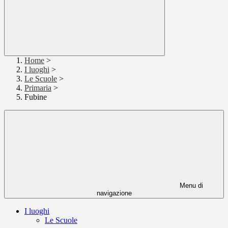
Home
>
I luoghi
>
Le Scuole
>
Primaria
>
Fubine
Menu di
navigazione
I luoghi
Le Scuole