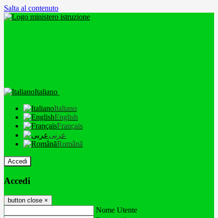
Salta al contenuto
Italiano
Italiano
English
Français
عربى
Română
Accedi
Accedi
button close
×
Nome Utente