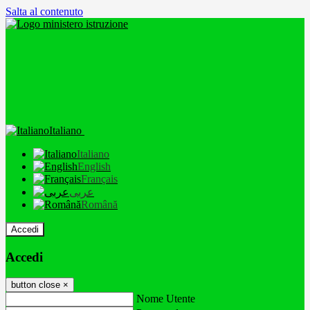
Salta al contenuto
Italiano
Italiano
English
Français
عربى
Română
Accedi
Accedi
button close
×
Nome Utente