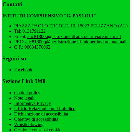
Contatti
ISTITUTO COMPRENSIVO "G. PASCOLI"
PIAZZA PAOLO ERCOLE, 10, 15023 FELIZZANO (AL)
Tel:
0131791122
Email:
alic81800q@istruzione.it
Link per inviare una mail
PEC:
alic81800q@pec.istruzione.it
Link per inviare una mail
C.F.: 96034370062
Seguici su
Facebook
Sezione Link Utili
Cookie policy
Note legali
Informativa Privacy
Ufficio Relazioni con il Pubblico
Dichiarazione di accessibilità
Obiettivi di accessibilità
Whistleblowing
Gestione consensi cookie