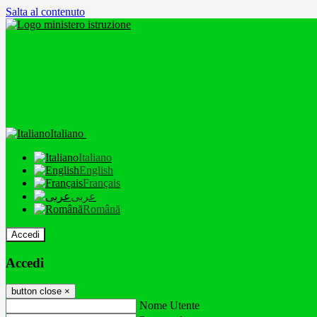
Salta al contenuto
Italiano
Italiano
English
Français
عربى
Română
Accedi
Accedi
button close
×
Nome Utente