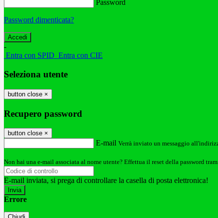
Password
Password dimenticata?
-
Entra con SPID
Entra con CIE
Seleziona utente
button close
×
Recupero password
button close
×
E-mail
Verrà inviato un messaggio all'indirizz
Non hai una e-mail associata al nome utente? Effettua il reset della password tram
E-mail inviata, si prega di controllare la casella di posta elettronica!
Errore
Chiudi