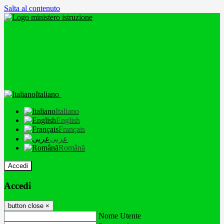
Salta al contenuto
Italiano
Italiano
English
Français
عربى
Română
Accedi
Accedi
button close
×
Nome Utente