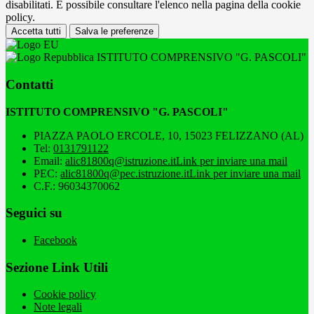
disabilitati. È possibile consultare l'elenco nella pagina della cookie
policy.
Accetta tutti
Salva le preferenze
ISTITUTO COMPRENSIVO "G. PASCOLI"
Contatti
ISTITUTO COMPRENSIVO "G. PASCOLI"
PIAZZA PAOLO ERCOLE, 10, 15023 FELIZZANO (AL)
Tel:
0131791122
Email:
alic81800q@istruzione.it
Link per inviare una mail
PEC:
alic81800q@pec.istruzione.it
Link per inviare una mail
C.F.: 96034370062
Seguici su
Facebook
Sezione Link Utili
Cookie policy
Note legali