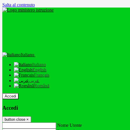
Salta al contenuto
Italiano
Italiano
English
Français
عربى
Română
Accedi
Accedi
button close
×
Nome Utente