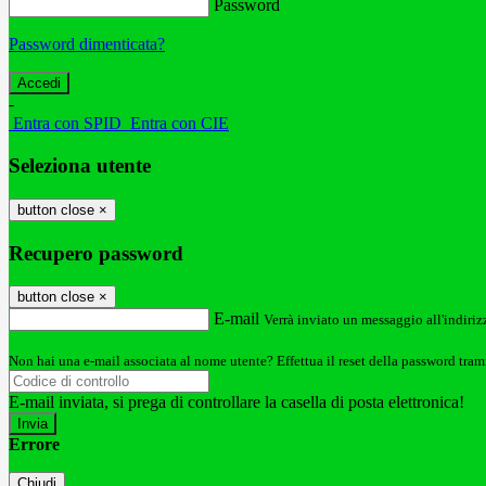
Password
Password dimenticata?
-
Entra con SPID
Entra con CIE
Seleziona utente
button close
×
Recupero password
button close
×
E-mail
Verrà inviato un messaggio all'indirizz
Non hai una e-mail associata al nome utente? Effettua il reset della password tram
E-mail inviata, si prega di controllare la casella di posta elettronica!
Errore
Chiudi