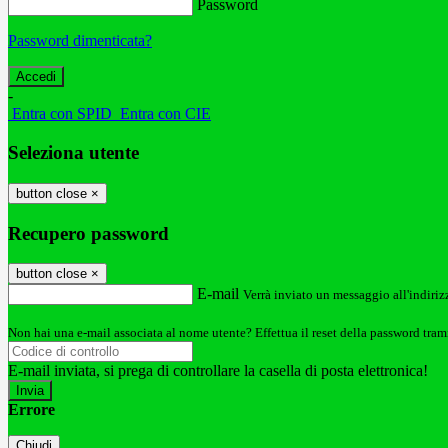
Password
Password dimenticata?
-
Entra con SPID
Entra con CIE
Seleziona utente
button close
×
Recupero password
button close
×
E-mail
Verrà inviato un messaggio all'indirizz
Non hai una e-mail associata al nome utente? Effettua il reset della password tram
E-mail inviata, si prega di controllare la casella di posta elettronica!
Errore
Chiudi