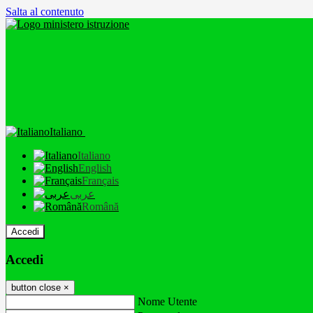
Salta al contenuto
Italiano
Italiano
English
Français
عربى
Română
Accedi
Accedi
button close
×
Nome Utente