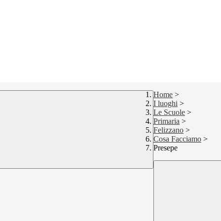
Home
>
I luoghi
>
Le Scuole
>
Primaria
>
Felizzano
>
Cosa Facciamo
>
Presepe