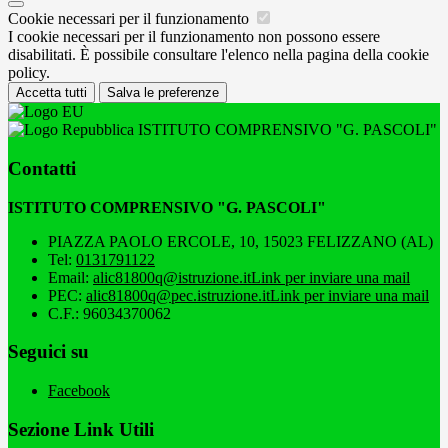
Cookie necessari per il funzionamento
I cookie necessari per il funzionamento non possono essere
disabilitati. È possibile consultare l'elenco nella pagina della cookie
policy.
Accetta tutti
Salva le preferenze
ISTITUTO COMPRENSIVO "G. PASCOLI"
Contatti
ISTITUTO COMPRENSIVO "G. PASCOLI"
PIAZZA PAOLO ERCOLE, 10, 15023 FELIZZANO (AL)
Tel:
0131791122
Email:
alic81800q@istruzione.it
Link per inviare una mail
PEC:
alic81800q@pec.istruzione.it
Link per inviare una mail
C.F.: 96034370062
Seguici su
Facebook
Sezione Link Utili