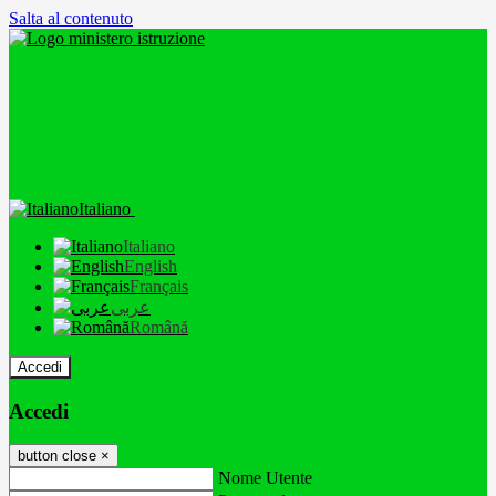
Salta al contenuto
Italiano
Italiano
English
Français
عربى
Română
Accedi
Accedi
button close
×
Nome Utente