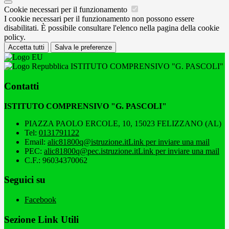
Cookie necessari per il funzionamento
I cookie necessari per il funzionamento non possono essere
disabilitati. È possibile consultare l'elenco nella pagina della cookie
policy.
Accetta tutti
Salva le preferenze
ISTITUTO COMPRENSIVO "G. PASCOLI"
Contatti
ISTITUTO COMPRENSIVO "G. PASCOLI"
PIAZZA PAOLO ERCOLE, 10, 15023 FELIZZANO (AL)
Tel:
0131791122
Email:
alic81800q@istruzione.it
Link per inviare una mail
PEC:
alic81800q@pec.istruzione.it
Link per inviare una mail
C.F.: 96034370062
Seguici su
Facebook
Sezione Link Utili