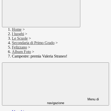
Home
>
I luoghi
>
Le Scuole
>
Secondaria di Primo Grado
>
Felizzano
>
Album Foto
>
Campestre: premia Valeria Straneo!
Menu di
navigazione