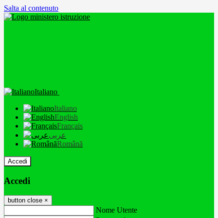
Salta al contenuto
Italiano
Italiano
English
Français
عربى
Română
Accedi
Accedi
button close
×
Nome Utente