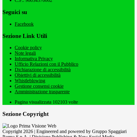
C.F.: 96034370062
Seguici su
Facebook
Sezione Link Utili
Cookie policy
Note legali
Informativa Privacy
Ufficio Relazioni con il Pubblico
Dichiarazione di accessibilità
Obiettivi di accessibilità
Whistleblowing
Gestione consensi cookie
Amministrazione trasparente
Pagina visualizzata
102103
volte
Sezione Copyright
Copyright 2026 | Engineered and powered by Gruppo Spaggiari
Parma S.p.A. | Divisione Publishing & New Social Media