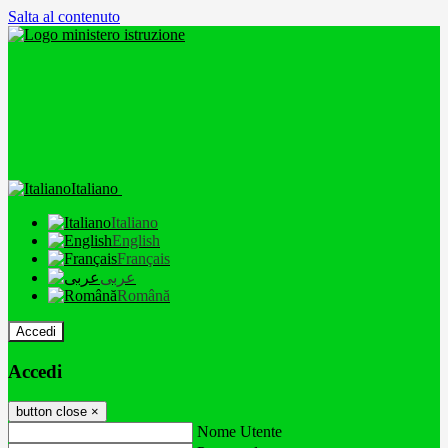
Salta al contenuto
Italiano
Italiano
English
Français
عربى
Română
Accedi
Accedi
button close
×
Nome Utente