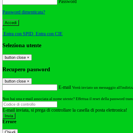
Password
Password dimenticata?
-
Entra con SPID
Entra con CIE
Seleziona utente
button close
×
Recupero password
button close
×
E-mail
Verrà inviato un messaggio all'indirizz
Non hai una e-mail associata al nome utente? Effettua il reset della password tram
E-mail inviata, si prega di controllare la casella di posta elettronica!
Errore
Chiudi