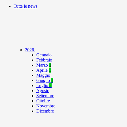
Tutte le news
2026
Gennaio
Febbraio
Marzo
1
Aprile
1
Maggio
Giugno
1
Luglio
2
Agosto
Settembre
Ottobre
Novembre
Dicembre