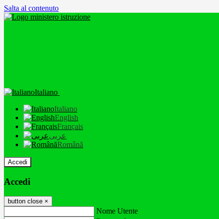
Salta al contenuto
Italiano
Italiano
English
Français
عربى
Română
Accedi
Accedi
button close
×
Nome Utente