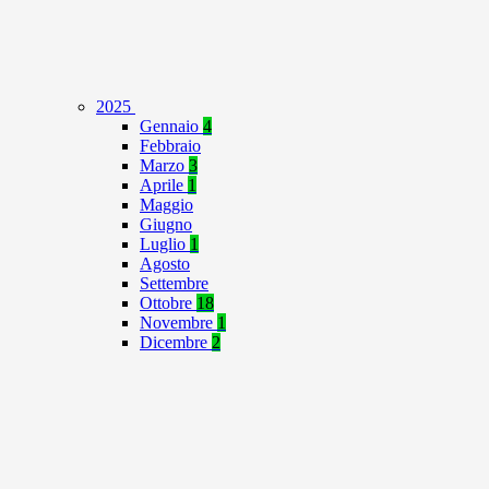
2025
Gennaio
4
Febbraio
Marzo
3
Aprile
1
Maggio
Giugno
Luglio
1
Agosto
Settembre
Ottobre
18
Novembre
1
Dicembre
2