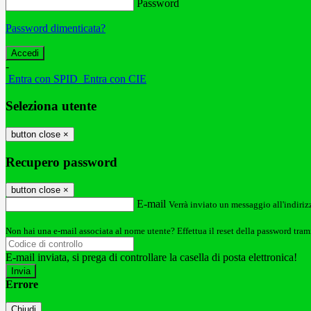
Password
Password dimenticata?
-
Entra con SPID
Entra con CIE
Seleziona utente
button close
×
Recupero password
button close
×
E-mail
Verrà inviato un messaggio all'indirizz
Non hai una e-mail associata al nome utente? Effettua il reset della password tram
E-mail inviata, si prega di controllare la casella di posta elettronica!
Errore
Chiudi