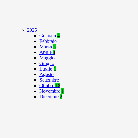
2025
Gennaio
4
Febbraio
Marzo
3
Aprile
1
Maggio
Giugno
Luglio
1
Agosto
Settembre
Ottobre
18
Novembre
1
Dicembre
2