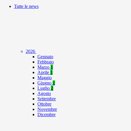
Tutte le news
2026
Gennaio
Febbraio
Marzo
1
Aprile
1
Maggio
Giugno
1
Luglio
2
Agosto
Settembre
Ottobre
Novembre
Dicembre