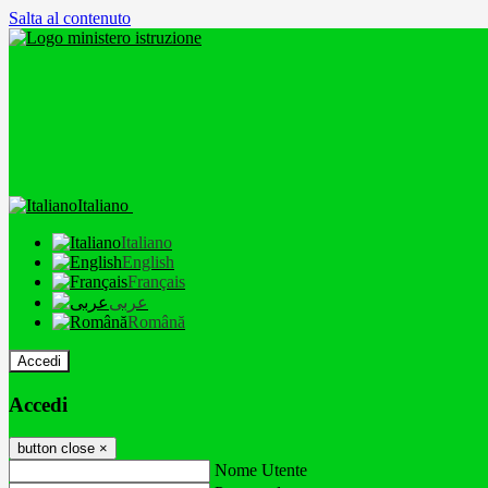
Salta al contenuto
Italiano
Italiano
English
Français
عربى
Română
Accedi
Accedi
button close
×
Nome Utente