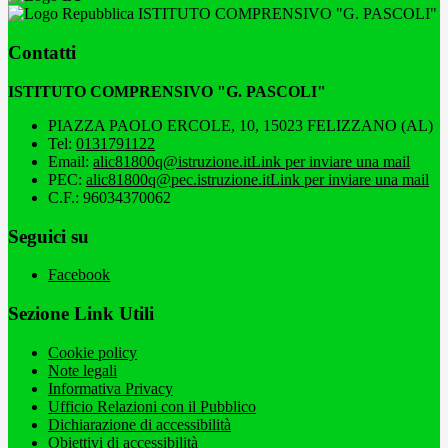
ISTITUTO COMPRENSIVO "G. PASCOLI"
Contatti
ISTITUTO COMPRENSIVO "G. PASCOLI"
PIAZZA PAOLO ERCOLE, 10, 15023 FELIZZANO (AL)
Tel:
0131791122
Email:
alic81800q@istruzione.it
Link per inviare una mail
PEC:
alic81800q@pec.istruzione.it
Link per inviare una mail
C.F.: 96034370062
Seguici su
Facebook
Sezione Link Utili
Cookie policy
Note legali
Informativa Privacy
Ufficio Relazioni con il Pubblico
Dichiarazione di accessibilità
Obiettivi di accessibilità