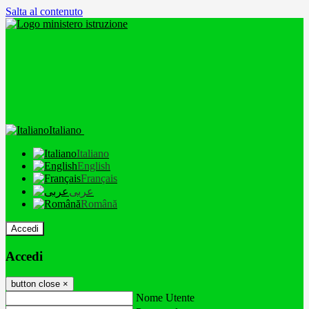
Salta al contenuto
Italiano
Italiano
English
Français
عربى
Română
Accedi
Accedi
button close
×
Nome Utente