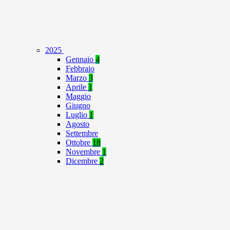
2025
Gennaio
4
Febbraio
Marzo
3
Aprile
1
Maggio
Giugno
Luglio
1
Agosto
Settembre
Ottobre
18
Novembre
1
Dicembre
2