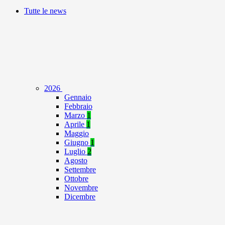
Tutte le news
2026
Gennaio
Febbraio
Marzo
1
Aprile
1
Maggio
Giugno
1
Luglio
2
Agosto
Settembre
Ottobre
Novembre
Dicembre