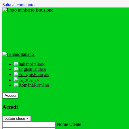
Salta al contenuto
Italiano
Italiano
English
Français
عربى
Română
Accedi
Accedi
button close
×
Nome Utente