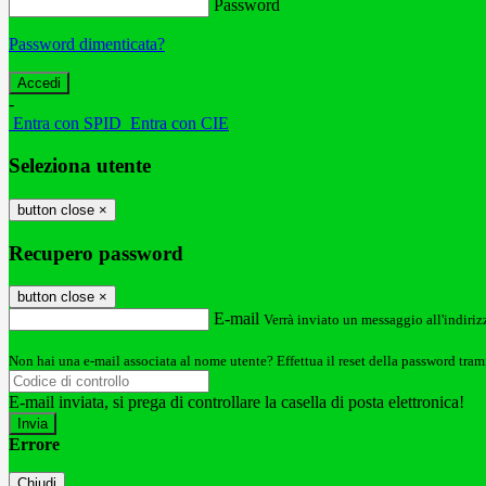
Password
Password dimenticata?
-
Entra con SPID
Entra con CIE
Seleziona utente
button close
×
Recupero password
button close
×
E-mail
Verrà inviato un messaggio all'indirizz
Non hai una e-mail associata al nome utente? Effettua il reset della password tram
E-mail inviata, si prega di controllare la casella di posta elettronica!
Errore
Chiudi