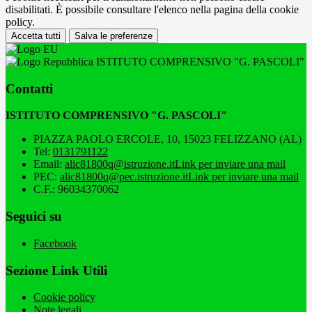
disabilitati. È possibile consultare l'elenco nella pagina della cookie
policy.
Accetta tutti
Salva le preferenze
ISTITUTO COMPRENSIVO "G. PASCOLI"
Contatti
ISTITUTO COMPRENSIVO "G. PASCOLI"
PIAZZA PAOLO ERCOLE, 10, 15023 FELIZZANO (AL)
Tel:
0131791122
Email:
alic81800q@istruzione.it
Link per inviare una mail
PEC:
alic81800q@pec.istruzione.it
Link per inviare una mail
C.F.: 96034370062
Seguici su
Facebook
Sezione Link Utili
Cookie policy
Note legali