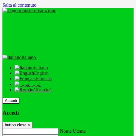
Salta al contenuto
Italiano
Italiano
English
Français
عربى
Română
Accedi
Accedi
button close
×
Nome Utente