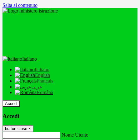
Salta al contenuto
Italiano
Italiano
English
Français
عربى
Română
Accedi
Accedi
button close
×
Nome Utente