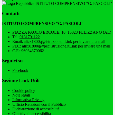
ISTITUTO COMPRENSIVO "G. PASCOLI"
Contatti
ISTITUTO COMPRENSIVO "G. PASCOLI"
PIAZZA PAOLO ERCOLE, 10, 15023 FELIZZANO (AL)
Tel:
0131791122
Email:
alic81800q@istruzione.it
Link per inviare una mail
PEC:
alic81800q@pec.istruzione.it
Link per inviare una mail
C.F.: 96034370062
Seguici su
Facebook
Sezione Link Utili
Cookie policy
Note legali
Informativa Privacy
Ufficio Relazioni con il Pubblico
Dichiarazione di accessibilità
Obiettivi di accessibilità