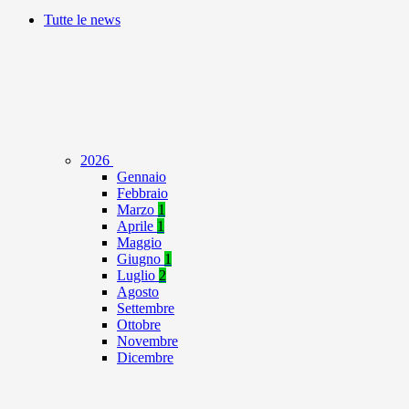
Tutte le news
2026
Gennaio
Febbraio
Marzo
1
Aprile
1
Maggio
Giugno
1
Luglio
2
Agosto
Settembre
Ottobre
Novembre
Dicembre