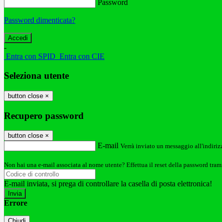
Password
Password dimenticata?
-
Entra con SPID
Entra con CIE
Seleziona utente
button close
×
Recupero password
button close
×
E-mail
Verrà inviato un messaggio all'indirizz
Non hai una e-mail associata al nome utente? Effettua il reset della password tram
E-mail inviata, si prega di controllare la casella di posta elettronica!
Errore
Chiudi