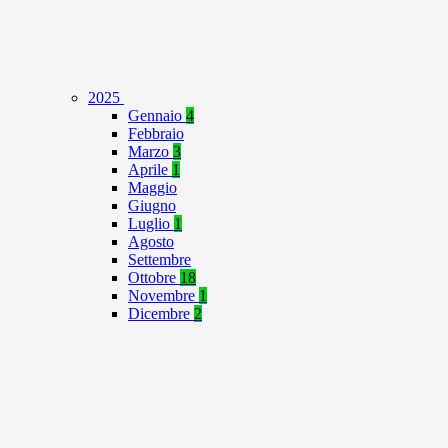
2025
Gennaio
4
Febbraio
Marzo
3
Aprile
1
Maggio
Giugno
Luglio
1
Agosto
Settembre
Ottobre
18
Novembre
1
Dicembre
2