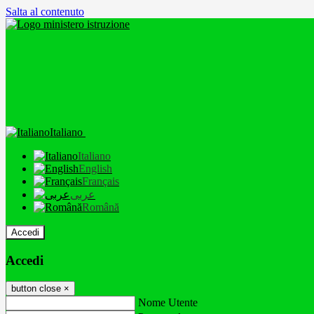
Salta al contenuto
Italiano
Italiano
English
Français
عربى
Română
Accedi
Accedi
button close
×
Nome Utente