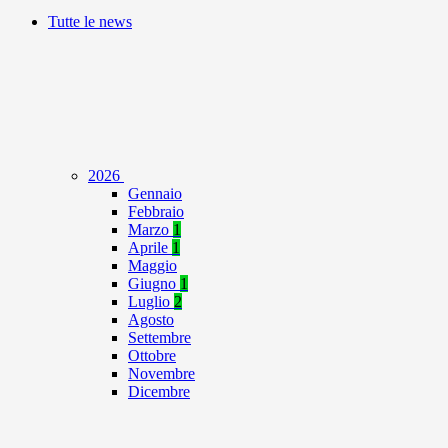
Tutte le news
2026
Gennaio
Febbraio
Marzo
1
Aprile
1
Maggio
Giugno
1
Luglio
2
Agosto
Settembre
Ottobre
Novembre
Dicembre