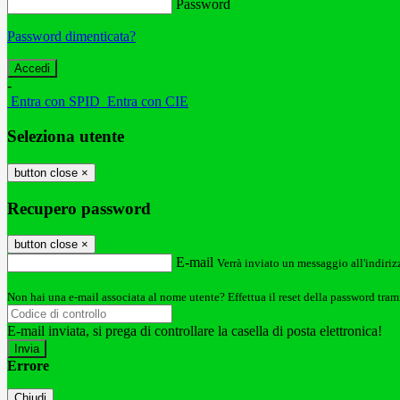
Password
Password dimenticata?
-
Entra con SPID
Entra con CIE
Seleziona utente
button close
×
Recupero password
button close
×
E-mail
Verrà inviato un messaggio all'indirizz
Non hai una e-mail associata al nome utente? Effettua il reset della password tram
E-mail inviata, si prega di controllare la casella di posta elettronica!
Errore
Chiudi