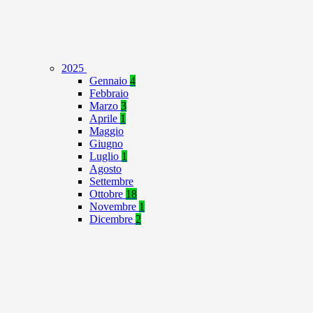
2025
Gennaio
4
Febbraio
Marzo
3
Aprile
1
Maggio
Giugno
Luglio
1
Agosto
Settembre
Ottobre
18
Novembre
1
Dicembre
2