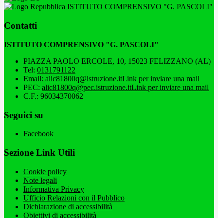
ISTITUTO COMPRENSIVO "G. PASCOLI"
Contatti
ISTITUTO COMPRENSIVO "G. PASCOLI"
PIAZZA PAOLO ERCOLE, 10, 15023 FELIZZANO (AL)
Tel:
0131791122
Email:
alic81800q@istruzione.it
Link per inviare una mail
PEC:
alic81800q@pec.istruzione.it
Link per inviare una mail
C.F.: 96034370062
Seguici su
Facebook
Sezione Link Utili
Cookie policy
Note legali
Informativa Privacy
Ufficio Relazioni con il Pubblico
Dichiarazione di accessibilità
Obiettivi di accessibilità