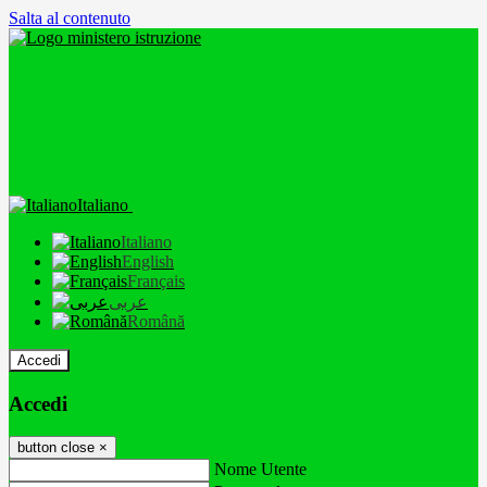
Salta al contenuto
Italiano
Italiano
English
Français
عربى
Română
Accedi
Accedi
button close
×
Nome Utente