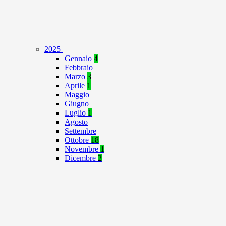
2025
Gennaio
4
Febbraio
Marzo
3
Aprile
1
Maggio
Giugno
Luglio
1
Agosto
Settembre
Ottobre
18
Novembre
1
Dicembre
2