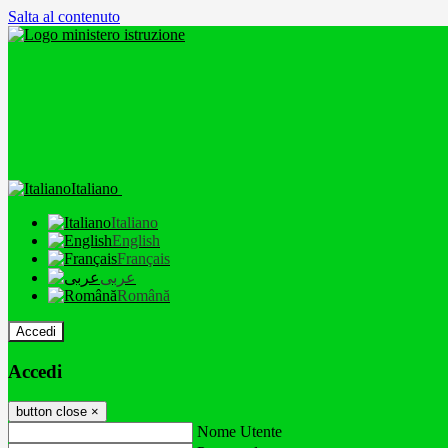
Salta al contenuto
Italiano
Italiano
English
Français
عربى
Română
Accedi
Accedi
button close
×
Nome Utente