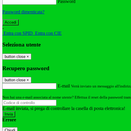
Password
Password dimenticata?
-
Entra con SPID
Entra con CIE
Seleziona utente
button close
×
Recupero password
button close
×
E-mail
Verrà inviato un messaggio all'indirizz
Non hai una e-mail associata al nome utente? Effettua il reset della password tram
E-mail inviata, si prega di controllare la casella di posta elettronica!
Errore
Chiudi