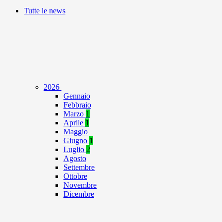
Tutte le news
2026
Gennaio
Febbraio
Marzo
1
Aprile
1
Maggio
Giugno
1
Luglio
2
Agosto
Settembre
Ottobre
Novembre
Dicembre