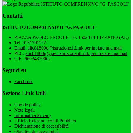
ISTITUTO COMPRENSIVO "G. PASCOLI"
Contatti
ISTITUTO COMPRENSIVO "G. PASCOLI"
PIAZZA PAOLO ERCOLE, 10, 15023 FELIZZANO (AL)
Tel:
0131791122
Email:
alic81800q@istruzione.it
Link per inviare una mail
PEC:
alic81800q@pec.istruzione.it
Link per inviare una mail
C.F.: 96034370062
Seguici su
Facebook
Sezione Link Utili
Cookie policy
Note legali
Informativa Privacy
Ufficio Relazioni con il Pubblico
Dichiarazione di accessibilità
Obiettivi di accessibilità