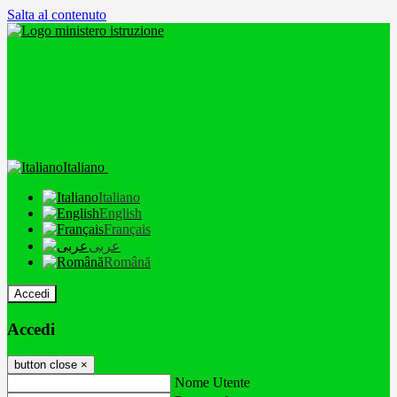
Salta al contenuto
Italiano
Italiano
English
Français
عربى
Română
Accedi
Accedi
button close
×
Nome Utente