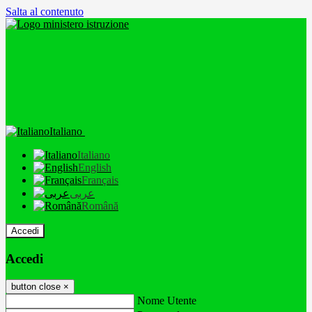
Salta al contenuto
Italiano
Italiano
English
Français
عربى
Română
Accedi
Accedi
button close
×
Nome Utente