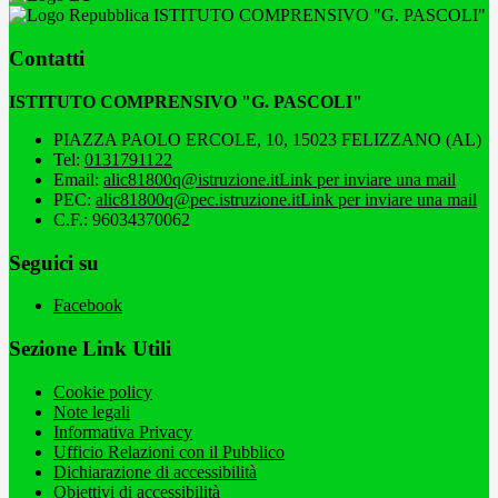
ISTITUTO COMPRENSIVO "G. PASCOLI"
Contatti
ISTITUTO COMPRENSIVO "G. PASCOLI"
PIAZZA PAOLO ERCOLE, 10, 15023 FELIZZANO (AL)
Tel:
0131791122
Email:
alic81800q@istruzione.it
Link per inviare una mail
PEC:
alic81800q@pec.istruzione.it
Link per inviare una mail
C.F.: 96034370062
Seguici su
Facebook
Sezione Link Utili
Cookie policy
Note legali
Informativa Privacy
Ufficio Relazioni con il Pubblico
Dichiarazione di accessibilità
Obiettivi di accessibilità