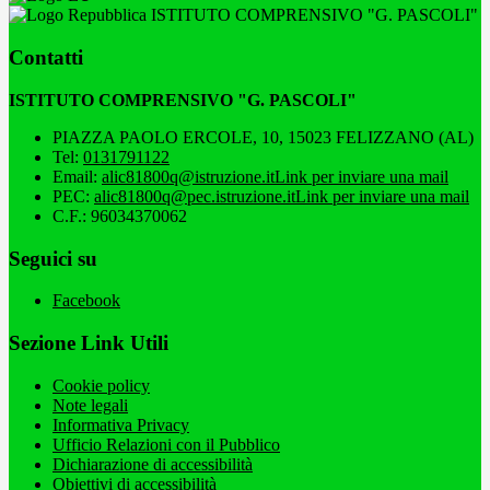
ISTITUTO COMPRENSIVO "G. PASCOLI"
Contatti
ISTITUTO COMPRENSIVO "G. PASCOLI"
PIAZZA PAOLO ERCOLE, 10, 15023 FELIZZANO (AL)
Tel:
0131791122
Email:
alic81800q@istruzione.it
Link per inviare una mail
PEC:
alic81800q@pec.istruzione.it
Link per inviare una mail
C.F.: 96034370062
Seguici su
Facebook
Sezione Link Utili
Cookie policy
Note legali
Informativa Privacy
Ufficio Relazioni con il Pubblico
Dichiarazione di accessibilità
Obiettivi di accessibilità