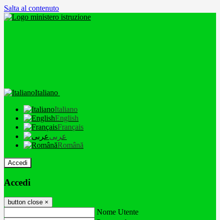
Salta al contenuto
Italiano
Italiano
English
Français
عربى
Română
Accedi
Accedi
button close
×
Nome Utente