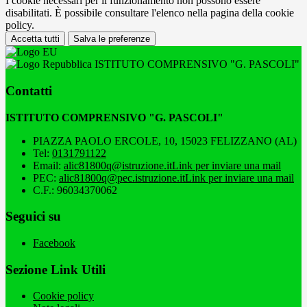
I cookie necessari per il funzionamento non possono essere
disabilitati. È possibile consultare l'elenco nella pagina della cookie
policy.
Accetta tutti
Salva le preferenze
ISTITUTO COMPRENSIVO "G. PASCOLI"
Contatti
ISTITUTO COMPRENSIVO "G. PASCOLI"
PIAZZA PAOLO ERCOLE, 10, 15023 FELIZZANO (AL)
Tel:
0131791122
Email:
alic81800q@istruzione.it
Link per inviare una mail
PEC:
alic81800q@pec.istruzione.it
Link per inviare una mail
C.F.: 96034370062
Seguici su
Facebook
Sezione Link Utili
Cookie policy