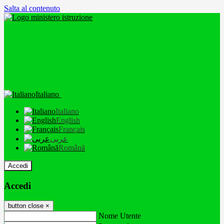
Salta al contenuto
Italiano
Italiano
English
Français
عربى
Română
Accedi
Accedi
button close
×
Nome Utente