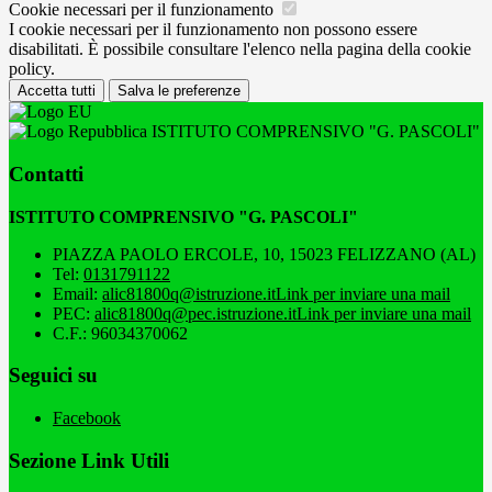
Cookie necessari per il funzionamento
I cookie necessari per il funzionamento non possono essere
disabilitati. È possibile consultare l'elenco nella pagina della cookie
policy.
Accetta tutti
Salva le preferenze
ISTITUTO COMPRENSIVO "G. PASCOLI"
Contatti
ISTITUTO COMPRENSIVO "G. PASCOLI"
PIAZZA PAOLO ERCOLE, 10, 15023 FELIZZANO (AL)
Tel:
0131791122
Email:
alic81800q@istruzione.it
Link per inviare una mail
PEC:
alic81800q@pec.istruzione.it
Link per inviare una mail
C.F.: 96034370062
Seguici su
Facebook
Sezione Link Utili