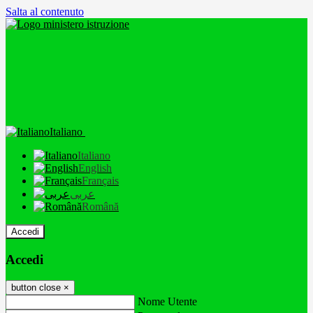
Salta al contenuto
Italiano
Italiano
English
Français
عربى
Română
Accedi
Accedi
button close
×
Nome Utente