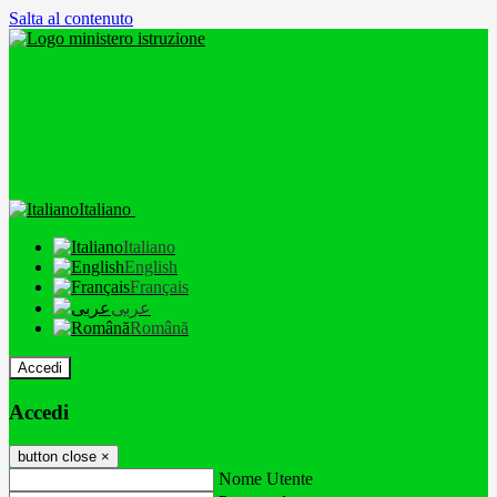
Salta al contenuto
Italiano
Italiano
English
Français
عربى
Română
Accedi
Accedi
button close
×
Nome Utente