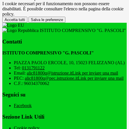
I cookie necessari per il funzionamento non possono essere
disabilitati. È possibile consultare l'elenco nella pagina della cookie
policy.
Accetta tutti
Salva le preferenze
ISTITUTO COMPRENSIVO "G. PASCOLI"
Contatti
ISTITUTO COMPRENSIVO "G. PASCOLI"
PIAZZA PAOLO ERCOLE, 10, 15023 FELIZZANO (AL)
Tel:
0131791122
Email:
alic81800q@istruzione.it
Link per inviare una mail
PEC:
alic81800q@pec.istruzione.it
Link per inviare una mail
C.F.: 96034370062
Seguici su
Facebook
Sezione Link Utili
Cookie policy