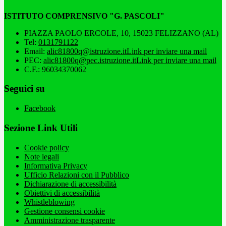
ISTITUTO COMPRENSIVO "G. PASCOLI"
PIAZZA PAOLO ERCOLE, 10, 15023 FELIZZANO (AL)
Tel:
0131791122
Email:
alic81800q@istruzione.it
Link per inviare una mail
PEC:
alic81800q@pec.istruzione.it
Link per inviare una mail
C.F.: 96034370062
Seguici su
Facebook
Sezione Link Utili
Cookie policy
Note legali
Informativa Privacy
Ufficio Relazioni con il Pubblico
Dichiarazione di accessibilità
Obiettivi di accessibilità
Whistleblowing
Gestione consensi cookie
Amministrazione trasparente