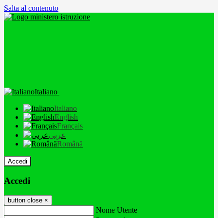
Salta al contenuto
Italiano
Italiano
English
Français
عربى
Română
Accedi
Accedi
button close
×
Nome Utente