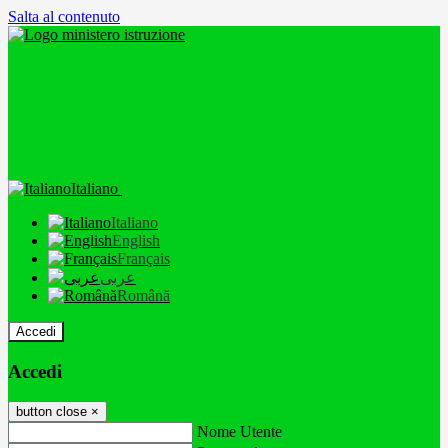
Salta al contenuto
Italiano
Italiano
English
Français
عربى
Română
Accedi
Accedi
button close
×
Nome Utente