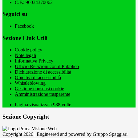
C.F.: 96034370062
Seguici su
Facebook
Sezione Link Utili
Cookie policy
Note legali
Informativa Privacy
Ufficio Relazioni con il Pubblico
Dichiarazione di accessibilità
Obiettivi di accessibilità
Whistleblowing
Gestione consensi cookie
Amministrazione trasparente
Pagina visualizzata
988
volte
Sezione Copyright
Copyright 2026 | Engineered and powered by Gruppo Spaggiari