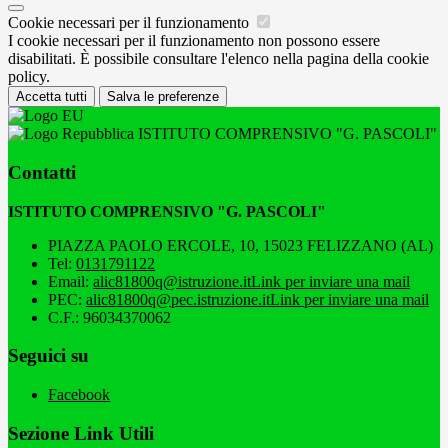
Cookie necessari per il funzionamento
I cookie necessari per il funzionamento non possono essere
disabilitati. È possibile consultare l'elenco nella pagina della cookie
policy.
Accetta tutti
Salva le preferenze
ISTITUTO COMPRENSIVO "G. PASCOLI"
Contatti
ISTITUTO COMPRENSIVO "G. PASCOLI"
PIAZZA PAOLO ERCOLE, 10, 15023 FELIZZANO (AL)
Tel:
0131791122
Email:
alic81800q@istruzione.it
Link per inviare una mail
PEC:
alic81800q@pec.istruzione.it
Link per inviare una mail
C.F.: 96034370062
Seguici su
Facebook
Sezione Link Utili