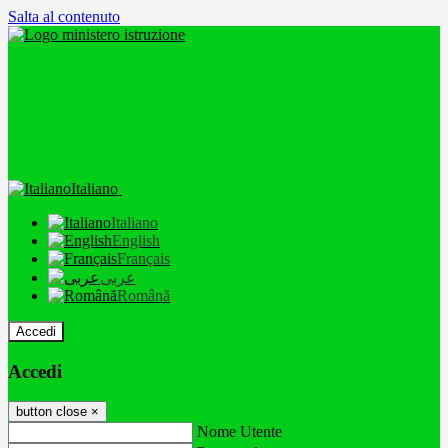
Salta al contenuto
Italiano
Italiano
English
Français
عربى
Română
Accedi
Accedi
button close
×
Nome Utente