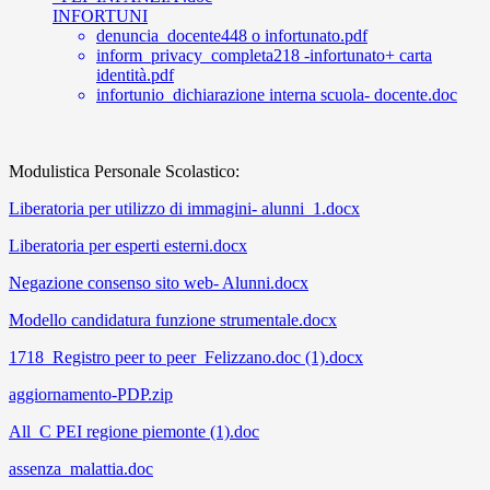
INFORTUNI
denuncia_docente448 o infortunato.pdf
inform_privacy_completa218 -infortunato+ carta
identità.pdf
infortunio_dichiarazione interna scuola- docente.doc
Modulistica Personale Scolastico:
Liberatoria per utilizzo di immagini- alunni_1.docx
Liberatoria per esperti esterni.docx
Negazione consenso sito web- Alunni.docx
Modello candidatura funzione strumentale.docx
1718_Registro peer to peer_Felizzano.doc (1).docx
aggiornamento-PDP.zip
All_C PEI regione piemonte (1).doc
assenza_malattia.doc