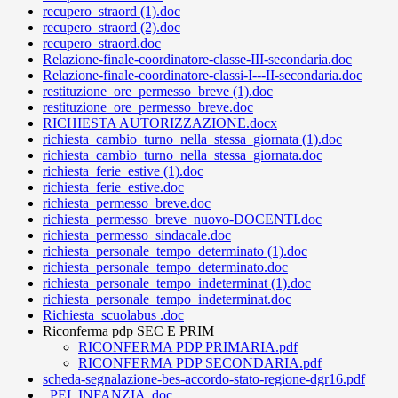
recupero_straord (1).doc
recupero_straord (2).doc
recupero_straord.doc
Relazione-finale-coordinatore-classe-III-secondaria.doc
Relazione-finale-coordinatore-classi-I---II-secondaria.doc
restituzione_ore_permesso_breve (1).doc
restituzione_ore_permesso_breve.doc
RICHIESTA AUTORIZZAZIONE.docx
richiesta_cambio_turno_nella_stessa_giornata (1).doc
richiesta_cambio_turno_nella_stessa_giornata.doc
richiesta_ferie_estive (1).doc
richiesta_ferie_estive.doc
richiesta_permesso_breve.doc
richiesta_permesso_breve_nuovo-DOCENTI.doc
richiesta_permesso_sindacale.doc
richiesta_personale_tempo_determinato (1).doc
richiesta_personale_tempo_determinato.doc
richiesta_personale_tempo_indeterminat (1).doc
richiesta_personale_tempo_indeterminat.doc
Richiesta_scuolabus .doc
Riconferma pdp SEC E PRIM
RICONFERMA PDP PRIMARIA.pdf
RICONFERMA PDP SECONDARIA.pdf
scheda-segnalazione-bes-accordo-stato-regione-dgr16.pdf
_PEI_INFANZIA .doc