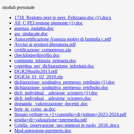
moduli personale
1718_Registro peer to peer_Felizzano.doc (1).docx
All_C PEI regione piemonte (1).doc
assenza_malattia.doc
ass_sindacale.doc
Autocertificazione Assenza motivi di famiglia c.pdf
Avviso ai genitori-liberatoria.pdf
certificazione_competenze.zip
checklistperilprofilo.doc
continuita_infanzia_primaria.doc
copertina_per_dichiarazione_infortuni.doc
DGR29luglio2013.pdf
DGR34_01_02_2010.zip
dichiarazione_sostitutiva_permesso_retribuito (1).doc
dichiarazione_sostitutiva_permesso_retribuito.doc
dich_individual__adesione_sciopero (1).doc
dich_individual__adesione_sciopero.doc
domanda_ valorizzazione_docenti .doc
ferie_in_corso_as.doc
firmato verbale+n.+1+consiglio+di+istituto+2023-2024.pdf
griglia+di+valutazione+intermedia.pdf
Griglia_osservazione_neo immessi in ruolo_2018..docx
Mod.astensione-puerperio.doc