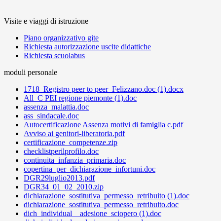
Visite e viaggi di istruzione
Piano organizzativo gite
Richiesta autorizzazione uscite didattiche
Richiesta scuolabus
moduli personale
1718_Registro peer to peer_Felizzano.doc (1).docx
All_C PEI regione piemonte (1).doc
assenza_malattia.doc
ass_sindacale.doc
Autocertificazione Assenza motivi di famiglia c.pdf
Avviso ai genitori-liberatoria.pdf
certificazione_competenze.zip
checklistperilprofilo.doc
continuita_infanzia_primaria.doc
copertina_per_dichiarazione_infortuni.doc
DGR29luglio2013.pdf
DGR34_01_02_2010.zip
dichiarazione_sostitutiva_permesso_retribuito (1).doc
dichiarazione_sostitutiva_permesso_retribuito.doc
dich_individual__adesione_sciopero (1).doc