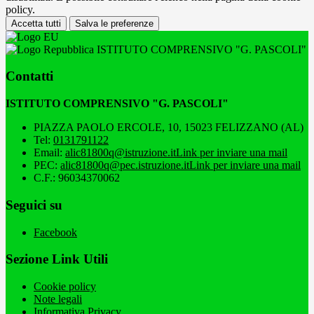
policy.
Accetta tutti
Salva le preferenze
ISTITUTO COMPRENSIVO "G. PASCOLI"
Contatti
ISTITUTO COMPRENSIVO "G. PASCOLI"
PIAZZA PAOLO ERCOLE, 10, 15023 FELIZZANO (AL)
Tel:
0131791122
Email:
alic81800q@istruzione.it
Link per inviare una mail
PEC:
alic81800q@pec.istruzione.it
Link per inviare una mail
C.F.: 96034370062
Seguici su
Facebook
Sezione Link Utili
Cookie policy
Note legali
Informativa Privacy