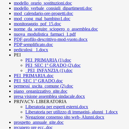
modello_orario_sostituzioni.doc
modello_verbale_consigli_dipartimenti.doc
mod_calendario-ore-progetti.doc
mod_cong_mal_bambino1.doc
monitoraggio_pof_15.doc
norme_da_seguire_sciopero_o_assemblea.doc
nuova_modulistica_farmaci_1.pdf
PDF-profilo-descrittivo-mod-vuoto.docx
PDP semplificato.doc
pediculosi _1.docx
PEI
PEI_PRIMARIA (1).doc
PEI_SEC 1° GRADO (2).doc
_PEI_INFANZIA (1).doc
PEI_PRIMARIA.doc
PEI_SEC 1° GRADO.doc
permessi_uscita_comune (2).doc
piano_organizzativo_gite.doc
presa visione assemblea sindacale.docx
PRIVACY- LIBERATORIA
Liberatoria per esperti esterni.docx
Liberatoria per utilizzo di immagini- alunni_1.docx
Negazione consenso sito web- Alunni.docx
prospetto_annuale_gite.doc
recupero ore ecc..doc