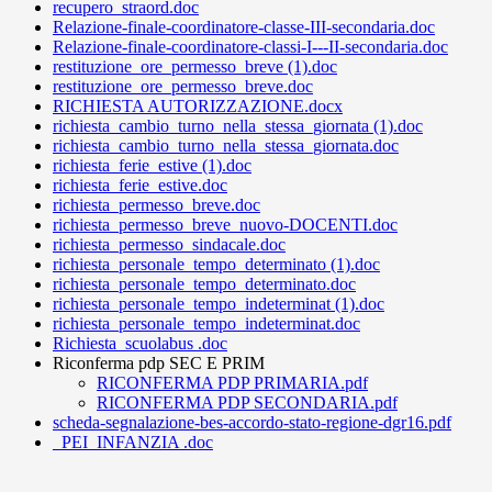
recupero_straord.doc
Relazione-finale-coordinatore-classe-III-secondaria.doc
Relazione-finale-coordinatore-classi-I---II-secondaria.doc
restituzione_ore_permesso_breve (1).doc
restituzione_ore_permesso_breve.doc
RICHIESTA AUTORIZZAZIONE.docx
richiesta_cambio_turno_nella_stessa_giornata (1).doc
richiesta_cambio_turno_nella_stessa_giornata.doc
richiesta_ferie_estive (1).doc
richiesta_ferie_estive.doc
richiesta_permesso_breve.doc
richiesta_permesso_breve_nuovo-DOCENTI.doc
richiesta_permesso_sindacale.doc
richiesta_personale_tempo_determinato (1).doc
richiesta_personale_tempo_determinato.doc
richiesta_personale_tempo_indeterminat (1).doc
richiesta_personale_tempo_indeterminat.doc
Richiesta_scuolabus .doc
Riconferma pdp SEC E PRIM
RICONFERMA PDP PRIMARIA.pdf
RICONFERMA PDP SECONDARIA.pdf
scheda-segnalazione-bes-accordo-stato-regione-dgr16.pdf
_PEI_INFANZIA .doc