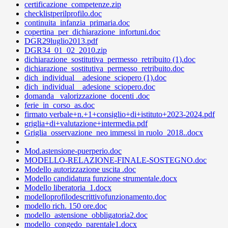
certificazione_competenze.zip
checklistperilprofilo.doc
continuita_infanzia_primaria.doc
copertina_per_dichiarazione_infortuni.doc
DGR29luglio2013.pdf
DGR34_01_02_2010.zip
dichiarazione_sostitutiva_permesso_retribuito (1).doc
dichiarazione_sostitutiva_permesso_retribuito.doc
dich_individual__adesione_sciopero (1).doc
dich_individual__adesione_sciopero.doc
domanda_ valorizzazione_docenti .doc
ferie_in_corso_as.doc
firmato verbale+n.+1+consiglio+di+istituto+2023-2024.pdf
griglia+di+valutazione+intermedia.pdf
Griglia_osservazione_neo immessi in ruolo_2018..docx
Mod.astensione-puerperio.doc
MODELLO-RELAZIONE-FINALE-SOSTEGNO.doc
Modello autorizzazione uscita .doc
Modello candidatura funzione strumentale.docx
Modello liberatoria_1.docx
modelloprofilodescrittivofunzionamento.doc
modello rich. 150 ore.doc
modello_astensione_obbligatoria2.doc
modello_congedo_parentale1.docx