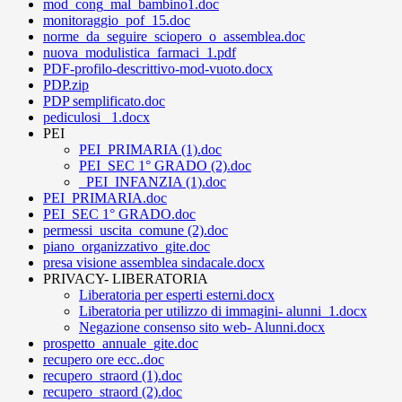
mod_cong_mal_bambino1.doc
monitoraggio_pof_15.doc
norme_da_seguire_sciopero_o_assemblea.doc
nuova_modulistica_farmaci_1.pdf
PDF-profilo-descrittivo-mod-vuoto.docx
PDP.zip
PDP semplificato.doc
pediculosi _1.docx
PEI
PEI_PRIMARIA (1).doc
PEI_SEC 1° GRADO (2).doc
_PEI_INFANZIA (1).doc
PEI_PRIMARIA.doc
PEI_SEC 1° GRADO.doc
permessi_uscita_comune (2).doc
piano_organizzativo_gite.doc
presa visione assemblea sindacale.docx
PRIVACY- LIBERATORIA
Liberatoria per esperti esterni.docx
Liberatoria per utilizzo di immagini- alunni_1.docx
Negazione consenso sito web- Alunni.docx
prospetto_annuale_gite.doc
recupero ore ecc..doc
recupero_straord (1).doc
recupero_straord (2).doc