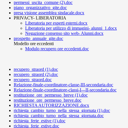
permessi_uscita_comune (2).doc
piano_organizzativo_gite.doc
presa visione assemblea sindacale.docx
PRIVACY- LIBERATORIA
Liberatoria per esperti esterni.docx
Liberatoria per utilizzo di immagini- alunni_1.docx
Negazione consenso sito web- Alunni.docx
prospetto_annuale_gite.doc
Modello ore eccedenti
Modulo recupero ore eccedenti.doc
recupero_straord (1).doc
recupero_straord (2).doc
recupero_straord.doc
Relazione-finale-coordinatore-classe-III-secondaria.doc
Relazione-finale-coordinatore-classi-I---II-secondaria.doc
restituzione_ore_permesso_breve (1).doc
restituzione_ore_permesso_breve.doc
RICHIESTA AUTORIZZAZIONE.docx
richiesta_cambio_turno_nella_stessa_giornata (1).doc
richiesta_cambio_turno_nella_stessa_giornata.doc
richiesta_ferie_estive (1).doc
richiesta_ferie_estive.doc