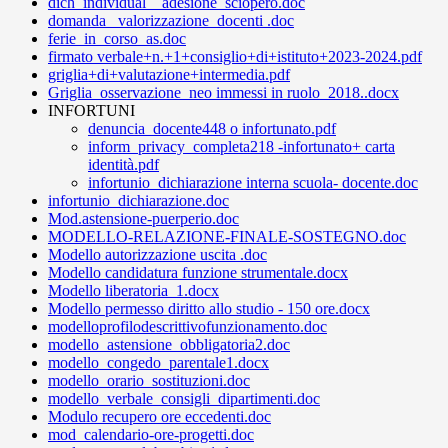
dich_individual__adesione_sciopero.doc
domanda_ valorizzazione_docenti .doc
ferie_in_corso_as.doc
firmato verbale+n.+1+consiglio+di+istituto+2023-2024.pdf
griglia+di+valutazione+intermedia.pdf
Griglia_osservazione_neo immessi in ruolo_2018..docx
INFORTUNI
denuncia_docente448 o infortunato.pdf
inform_privacy_completa218 -infortunato+ carta
identità.pdf
infortunio_dichiarazione interna scuola- docente.doc
infortunio_dichiarazione.doc
Mod.astensione-puerperio.doc
MODELLO-RELAZIONE-FINALE-SOSTEGNO.doc
Modello autorizzazione uscita .doc
Modello candidatura funzione strumentale.docx
Modello liberatoria_1.docx
Modello permesso diritto allo studio - 150 ore.docx
modelloprofilodescrittivofunzionamento.doc
modello_astensione_obbligatoria2.doc
modello_congedo_parentale1.docx
modello_orario_sostituzioni.doc
modello_verbale_consigli_dipartimenti.doc
Modulo recupero ore eccedenti.doc
mod_calendario-ore-progetti.doc