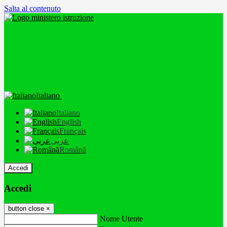
Salta al contenuto
Italiano
Italiano
English
Français
عربى
Română
Accedi
Accedi
button close
×
Nome Utente