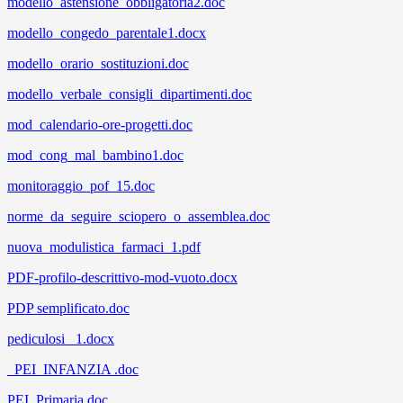
modello_astensione_obbligatoria2.doc
modello_congedo_parentale1.docx
modello_orario_sostituzioni.doc
modello_verbale_consigli_dipartimenti.doc
mod_calendario-ore-progetti.doc
mod_cong_mal_bambino1.doc
monitoraggio_pof_15.doc
norme_da_seguire_sciopero_o_assemblea.doc
nuova_modulistica_farmaci_1.pdf
PDF-profilo-descrittivo-mod-vuoto.docx
PDP semplificato.doc
pediculosi _1.docx
_PEI_INFANZIA .doc
PEI_Primaria.doc