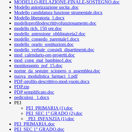
MODELLO-RELAZIONE-FINALE-SOSTEGNO.doc
Modello autorizzazione uscita .doc
Modello candidatura funzione strumentale.docx
Modello liberatoria_1.docx
modelloprofilodescrittivofunzionamento.doc
modello rich. 150 ore.doc
modello_astensione_obbligatoria2.doc
modello_congedo_parentale1.docx
modello_orario_sostituzioni.doc
modello_verbale_consigli_dipartimenti.doc
mod_calendario-ore-progetti.doc
mod_cong_mal_bambino1.doc
monitoraggio_pof_15.doc
norme_da_seguire_sciopero_o_assemblea.doc
nuova_modulistica_farmaci_1.pdf
PDF-profilo-descrittivo-mod-vuoto.docx
PDP.zip
PDP semplificato.doc
pediculosi _1.docx
PEI
PEI_PRIMARIA (1).doc
PEI_SEC 1° GRADO (2).doc
_PEI_INFANZIA (1).doc
PEI_PRIMARIA.doc
PEI_SEC 1° GRADO.doc