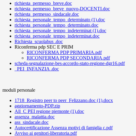
richiesta_permesso_breve.doc
richiesta_permesso_breve_nuovo-DOCENTI.doc
richiesta_permesso_sindacale.doc
richiesta_personale_tempo_determinato (1).doc
richiesta_personale_tempo_determinato.doc
richiesta_personale_tempo_indeterminat (1).doc
richiesta_personale_tempo_indeterminat.doc
Richiesta_scuolabus .doc
Riconferma pdp SEC E PRIM
RICONFERMA PDP PRIMARIA.pdf
RICONFERMA PDP SECONDARIA.pdf
scheda-segnalazione-bes-accordo-stato-regione-dgr16.pdf
_PEI_INFANZIA .doc
moduli personale
1718_Registro peer to peer_Felizzano.doc (1).docx
aggiornamento-PDP.zip
All_C PEI regione piemonte (1).doc
assenza_malattia.doc
ass_sindacale.doc
Autocertificazione Assenza motivi di famiglia c.pdf
Avviso ai genitori-liberatoria.pdf