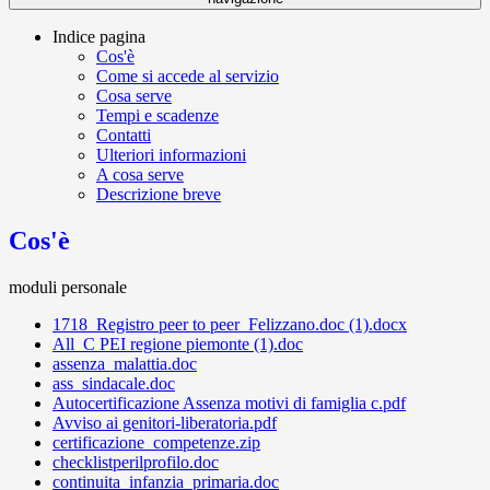
Indice pagina
Cos'è
Come si accede al servizio
Cosa serve
Tempi e scadenze
Contatti
Ulteriori informazioni
A cosa serve
Descrizione breve
Cos'è
moduli personale
1718_Registro peer to peer_Felizzano.doc (1).docx
All_C PEI regione piemonte (1).doc
assenza_malattia.doc
ass_sindacale.doc
Autocertificazione Assenza motivi di famiglia c.pdf
Avviso ai genitori-liberatoria.pdf
certificazione_competenze.zip
checklistperilprofilo.doc
continuita_infanzia_primaria.doc