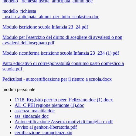
modello_ richiesta uscita_anticipata_alunni.doc
modello_richiesta
_uscita_anticipata_alunni_per_tutto_scolastico.doc
Modulo iscrizione scuola Infanzia 23_24.pdf
Modulo per l'esercizio del diritto di scegliere di avvalersi o non
avvalersi dell'insegnam.pdf
Modulo riconferma iscrizione scuola Infanzia 23_234 (1).pdf
Patto educativo di corresponsabilità consumo pasto domestico a
scuola.pdf
Pediculosi - autocertificazione per il rientro a scuola.docx
moduli personale
1718_Registro peer to peer_Felizzano.doc (1).docx
All_C PEI regione piemonte (1).doc
assenza_malattia.doc
ass_sindacale.doc
Autocertificazione Assenza motivi di famiglia c.pdf
Avviso ai genitori-liberatoria.pdf
certificazione_competenze.zip