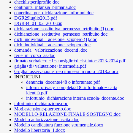
checklistperilprofilo.doc
continuita_infanzia_primaria.doc
copertina_per_dichiarazione_infortuni.doc
DGR29luglio2013.pdf
DGR34_01_02_2010.zip
dichiarazione_sostitutiva_permesso_retribuito (1).doc
dichiarazione_sostitutiva_permesso_retribuito.doc
dich_individual__adesione_sciopero (1).doc
dich_individual__adesione_sciopero.doc
domanda_ valorizzazione_docenti .doc
ferie_in_corso_as.doc
firmato verbale+n.+1+consiglio+di+istituto+2023-2024.pdf
griglia+di+valutazione+intermedia.pdf
Griglia_osservazione_neo immessi in ruolo_2018..docx
INFORTUNI
denuncia_docente448 o infortunato.pdf
inform_privacy_completa218 -infortunato+ carta
identità.pdf
infortunio_dichiarazione interna scuola- docente.doc
infortunio_dichiarazione.doc
Mod.astensione-puerperio.doc
MODELLO-RELAZIONE-FINALE-SOSTEGNO.doc
Modello autorizzazione uscita .doc
Modello candidatura funzione strumentale.docx
Modello liberatoria_1.docx