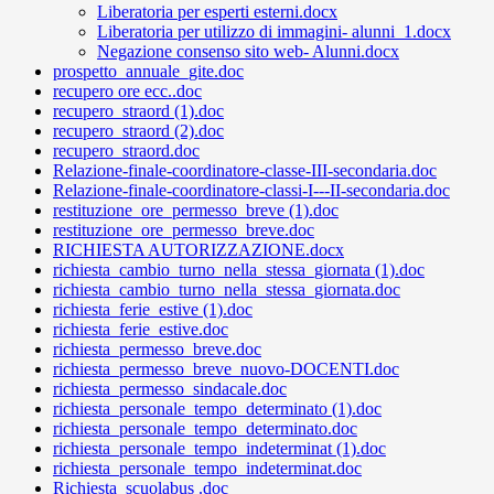
Liberatoria per esperti esterni.docx
Liberatoria per utilizzo di immagini- alunni_1.docx
Negazione consenso sito web- Alunni.docx
prospetto_annuale_gite.doc
recupero ore ecc..doc
recupero_straord (1).doc
recupero_straord (2).doc
recupero_straord.doc
Relazione-finale-coordinatore-classe-III-secondaria.doc
Relazione-finale-coordinatore-classi-I---II-secondaria.doc
restituzione_ore_permesso_breve (1).doc
restituzione_ore_permesso_breve.doc
RICHIESTA AUTORIZZAZIONE.docx
richiesta_cambio_turno_nella_stessa_giornata (1).doc
richiesta_cambio_turno_nella_stessa_giornata.doc
richiesta_ferie_estive (1).doc
richiesta_ferie_estive.doc
richiesta_permesso_breve.doc
richiesta_permesso_breve_nuovo-DOCENTI.doc
richiesta_permesso_sindacale.doc
richiesta_personale_tempo_determinato (1).doc
richiesta_personale_tempo_determinato.doc
richiesta_personale_tempo_indeterminat (1).doc
richiesta_personale_tempo_indeterminat.doc
Richiesta_scuolabus .doc