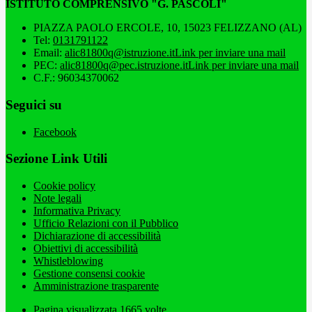
ISTITUTO COMPRENSIVO "G. PASCOLI"
PIAZZA PAOLO ERCOLE, 10, 15023 FELIZZANO (AL)
Tel:
0131791122
Email:
alic81800q@istruzione.it
Link per inviare una mail
PEC:
alic81800q@pec.istruzione.it
Link per inviare una mail
C.F.: 96034370062
Seguici su
Facebook
Sezione Link Utili
Cookie policy
Note legali
Informativa Privacy
Ufficio Relazioni con il Pubblico
Dichiarazione di accessibilità
Obiettivi di accessibilità
Whistleblowing
Gestione consensi cookie
Amministrazione trasparente
Pagina visualizzata
1665
volte