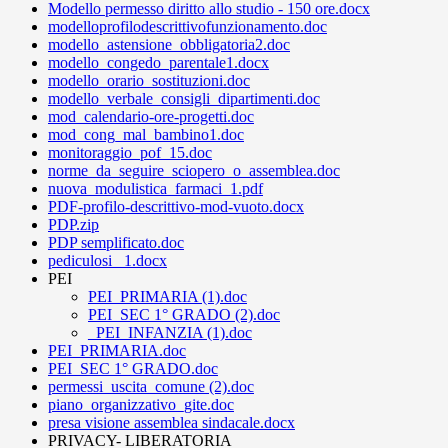
Modello permesso diritto allo studio - 150 ore.docx
modelloprofilodescrittivofunzionamento.doc
modello_astensione_obbligatoria2.doc
modello_congedo_parentale1.docx
modello_orario_sostituzioni.doc
modello_verbale_consigli_dipartimenti.doc
mod_calendario-ore-progetti.doc
mod_cong_mal_bambino1.doc
monitoraggio_pof_15.doc
norme_da_seguire_sciopero_o_assemblea.doc
nuova_modulistica_farmaci_1.pdf
PDF-profilo-descrittivo-mod-vuoto.docx
PDP.zip
PDP semplificato.doc
pediculosi _1.docx
PEI
PEI_PRIMARIA (1).doc
PEI_SEC 1° GRADO (2).doc
_PEI_INFANZIA (1).doc
PEI_PRIMARIA.doc
PEI_SEC 1° GRADO.doc
permessi_uscita_comune (2).doc
piano_organizzativo_gite.doc
presa visione assemblea sindacale.docx
PRIVACY- LIBERATORIA