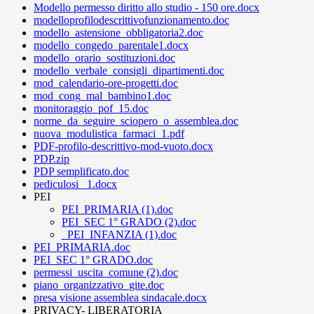
Modello permesso diritto allo studio - 150 ore.docx
modelloprofilodescrittivofunzionamento.doc
modello_astensione_obbligatoria2.doc
modello_congedo_parentale1.docx
modello_orario_sostituzioni.doc
modello_verbale_consigli_dipartimenti.doc
mod_calendario-ore-progetti.doc
mod_cong_mal_bambino1.doc
monitoraggio_pof_15.doc
norme_da_seguire_sciopero_o_assemblea.doc
nuova_modulistica_farmaci_1.pdf
PDF-profilo-descrittivo-mod-vuoto.docx
PDP.zip
PDP semplificato.doc
pediculosi _1.docx
PEI
PEI_PRIMARIA (1).doc
PEI_SEC 1° GRADO (2).doc
_PEI_INFANZIA (1).doc
PEI_PRIMARIA.doc
PEI_SEC 1° GRADO.doc
permessi_uscita_comune (2).doc
piano_organizzativo_gite.doc
presa visione assemblea sindacale.docx
PRIVACY- LIBERATORIA