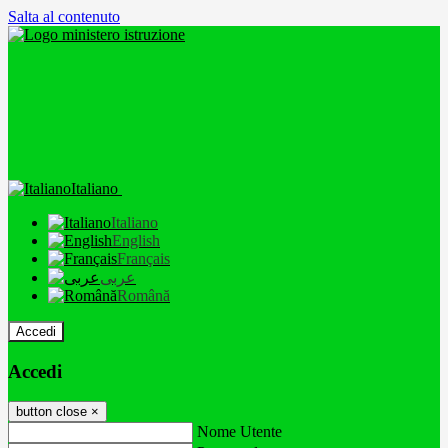
Salta al contenuto
Italiano
Italiano
English
Français
عربى
Română
Accedi
Accedi
button close
×
Nome Utente