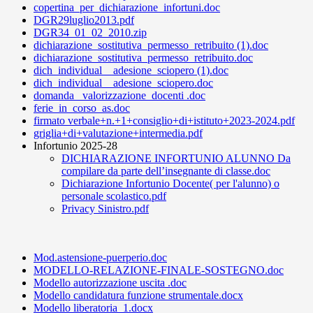
copertina_per_dichiarazione_infortuni.doc
DGR29luglio2013.pdf
DGR34_01_02_2010.zip
dichiarazione_sostitutiva_permesso_retribuito (1).doc
dichiarazione_sostitutiva_permesso_retribuito.doc
dich_individual__adesione_sciopero (1).doc
dich_individual__adesione_sciopero.doc
domanda_ valorizzazione_docenti .doc
ferie_in_corso_as.doc
firmato verbale+n.+1+consiglio+di+istituto+2023-2024.pdf
griglia+di+valutazione+intermedia.pdf
Infortunio 2025-28
DICHIARAZIONE INFORTUNIO ALUNNO Da
compilare da parte dell’insegnante di classe.doc
Dichiarazione Infortunio Docente( per l'alunno) o
personale scolastico.pdf
Privacy Sinistro.pdf
Mod.astensione-puerperio.doc
MODELLO-RELAZIONE-FINALE-SOSTEGNO.doc
Modello autorizzazione uscita .doc
Modello candidatura funzione strumentale.docx
Modello liberatoria_1.docx