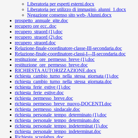
Liberatoria per esperti esterni.docx
Liberatoria per utilizzo di immagini- alunni_1.docx
Negazione consenso sito web- Alunni.docx
prospetto_annuale_gite.doc
recupero ore ecc..doc
recupero_straord (1).doc
recupero_straord (2).doc
recupero_straord.doc
Relazione-finale-coordinatore-classe-III-secondaria.doc
Relazione-finale-coordinatore-classi-I---II-secondaria.doc
restituzione_ore_permesso_breve (1).doc
restituzione_ore_permesso_breve.doc
RICHIESTA AUTORIZZAZIONE.docx
richiesta_cambio_turno_nella_stessa_giornata (1).doc
richiesta_cambio_turno_nella_stessa_giornata.doc
richiesta_ferie_estive (1).doc
richiesta_ferie_estive.doc
richiesta_permesso_breve.doc
richiesta_permesso_breve_nuovo-DOCENTI.doc
richiesta_permesso_sindacale.doc
richiesta_personale_tempo_determinato (1).doc
richiesta_personale_tempo_determinato.doc
richiesta_personale_tempo_indeterminat (1).doc
richiesta_personale_tempo_indeterminat.doc
Richiesta_scuolabus .doc