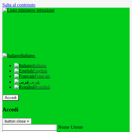
Salta al contenuto
Italiano
Italiano
English
Français
عربى
Română
Accedi
Accedi
button close
×
Nome Utente