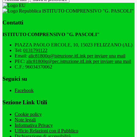
ISTITUTO COMPRENSIVO "G. PASCOLI"
Contatti
ISTITUTO COMPRENSIVO "G. PASCOLI"
PIAZZA PAOLO ERCOLE, 10, 15023 FELIZZANO (AL)
Tel:
0131791122
Email:
alic81800q@istruzione.it
Link per inviare una mail
PEC:
alic81800q@pec.istruzione.it
Link per inviare una mail
C.F.: 96034370062
Seguici su
Facebook
Sezione Link Utili
Cookie policy
Note legali
Informativa Privacy
Ufficio Relazioni con il Pubblico
Dichiarazione di accessibilità