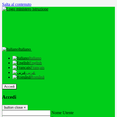
Salta al contenuto
Italiano
Italiano
English
Français
عربى
Română
Accedi
Accedi
button close
×
Nome Utente