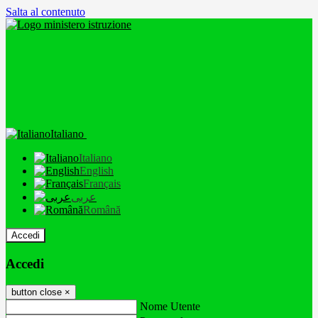
Salta al contenuto
Italiano
Italiano
English
Français
عربى
Română
Accedi
Accedi
button close
×
Nome Utente