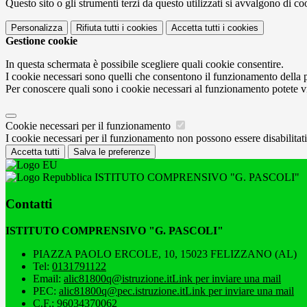
Questo sito o gli strumenti terzi da questo utilizzati si avvalgono di coo
Personalizza
Rifiuta tutti
i cookies
Accetta tutti
i cookies
Gestione cookie
In questa schermata è possibile scegliere quali cookie consentire.
I cookie necessari sono quelli che consentono il funzionamento della pi
Per conoscere quali sono i cookie necessari al funzionamento potete v
Cookie necessari per il funzionamento
I cookie necessari per il funzionamento non possono essere disabilitati.
Accetta tutti
Salva le preferenze
ISTITUTO COMPRENSIVO "G. PASCOLI"
Contatti
ISTITUTO COMPRENSIVO "G. PASCOLI"
PIAZZA PAOLO ERCOLE, 10, 15023 FELIZZANO (AL)
Tel:
0131791122
Email:
alic81800q@istruzione.it
Link per inviare una mail
PEC:
alic81800q@pec.istruzione.it
Link per inviare una mail
C.F.: 96034370062