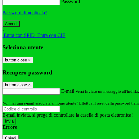
Password
Password dimenticata?
-
Entra con SPID
Entra con CIE
Seleziona utente
button close
×
Recupero password
button close
×
E-mail
Verrà inviato un messaggio all'indirizz
Non hai una e-mail associata al nome utente? Effettua il reset della password tram
E-mail inviata, si prega di controllare la casella di posta elettronica!
Errore
Chiudi