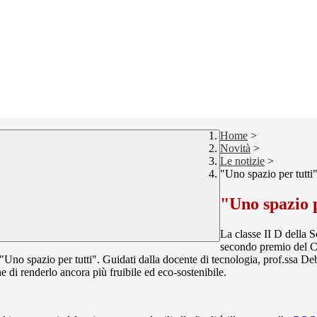
Home
>
Novità
>
Le notizie
>
"Uno spazio per tutti
"Uno spazio p
La classe II D della S
secondo premio del Co
"Uno spazio per tutti". Guidati dalla docente di tecnologia, prof.ssa De
ine di renderlo ancora più fruibile ed eco-sostenibile.