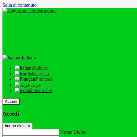
Salta al contenuto
Italiano
Italiano
English
Français
عربى
Română
Accedi
Accedi
button close
×
Nome Utente