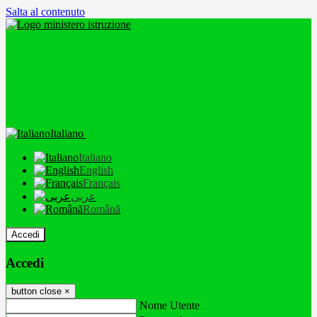
Salta al contenuto
Italiano
Italiano
English
Français
عربى
Română
Accedi
Accedi
button close
×
Nome Utente