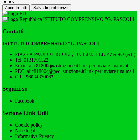
policy.
Accetta tutti
Salva le preferenze
ISTITUTO COMPRENSIVO "G. PASCOLI"
Contatti
ISTITUTO COMPRENSIVO "G. PASCOLI"
PIAZZA PAOLO ERCOLE, 10, 15023 FELIZZANO (AL)
Tel:
0131791122
Email:
alic81800q@istruzione.it
Link per inviare una mail
PEC:
alic81800q@pec.istruzione.it
Link per inviare una mail
C.F.: 96034370062
Seguici su
Facebook
Sezione Link Utili
Cookie policy
Note legali
Informativa Privacy