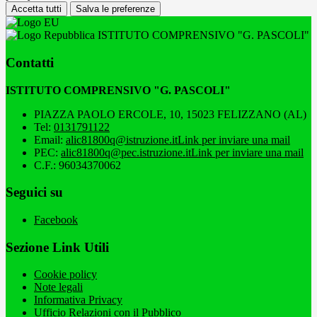
Accetta tutti
Salva le preferenze
ISTITUTO COMPRENSIVO "G. PASCOLI"
Contatti
ISTITUTO COMPRENSIVO "G. PASCOLI"
PIAZZA PAOLO ERCOLE, 10, 15023 FELIZZANO (AL)
Tel:
0131791122
Email:
alic81800q@istruzione.it
Link per inviare una mail
PEC:
alic81800q@pec.istruzione.it
Link per inviare una mail
C.F.: 96034370062
Seguici su
Facebook
Sezione Link Utili
Cookie policy
Note legali
Informativa Privacy
Ufficio Relazioni con il Pubblico