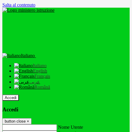
Salta al contenuto
Italiano
Italiano
English
Français
عربى
Română
Accedi
Accedi
button close
×
Nome Utente