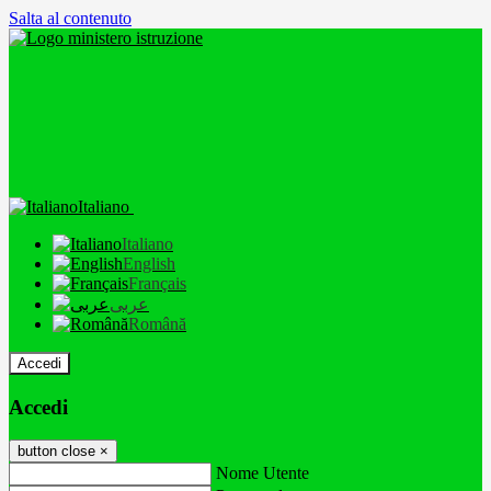
Salta al contenuto
Italiano
Italiano
English
Français
عربى
Română
Accedi
Accedi
button close
×
Nome Utente