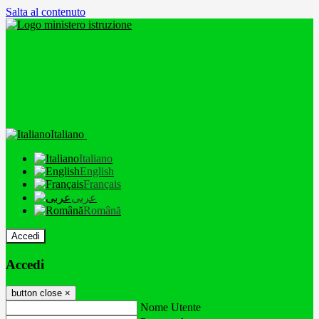
Salta al contenuto
Italiano
Italiano
English
Français
عربى
Română
Accedi
Accedi
button close
×
Nome Utente