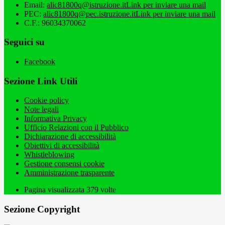
Email:
alic81800q@istruzione.it
Link per inviare una mail
PEC:
alic81800q@pec.istruzione.it
Link per inviare una mail
C.F.: 96034370062
Seguici su
Facebook
Sezione Link Utili
Cookie policy
Note legali
Informativa Privacy
Ufficio Relazioni con il Pubblico
Dichiarazione di accessibilità
Obiettivi di accessibilità
Whistleblowing
Gestione consensi cookie
Amministrazione trasparente
Pagina visualizzata
379
volte
Sezione Copyright