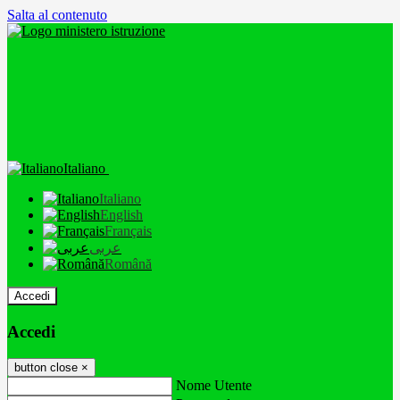
Salta al contenuto
Italiano
Italiano
English
Français
عربى
Română
Accedi
Accedi
button close
×
Nome Utente