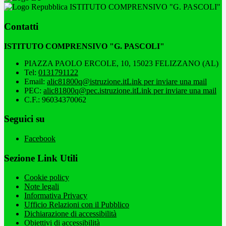
ISTITUTO COMPRENSIVO "G. PASCOLI"
Contatti
ISTITUTO COMPRENSIVO "G. PASCOLI"
PIAZZA PAOLO ERCOLE, 10, 15023 FELIZZANO (AL)
Tel:
0131791122
Email:
alic81800q@istruzione.it
Link per inviare una mail
PEC:
alic81800q@pec.istruzione.it
Link per inviare una mail
C.F.: 96034370062
Seguici su
Facebook
Sezione Link Utili
Cookie policy
Note legali
Informativa Privacy
Ufficio Relazioni con il Pubblico
Dichiarazione di accessibilità
Obiettivi di accessibilità