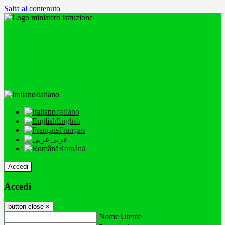
Salta al contenuto
Italiano
Italiano
English
Français
عربى
Română
Accedi
Accedi
button close
×
Nome Utente