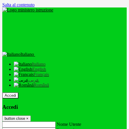
Salta al contenuto
Italiano
Italiano
English
Français
عربى
Română
Accedi
Accedi
button close
×
Nome Utente