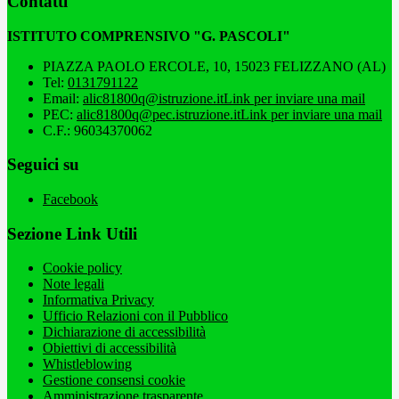
Contatti
ISTITUTO COMPRENSIVO "G. PASCOLI"
PIAZZA PAOLO ERCOLE, 10, 15023 FELIZZANO (AL)
Tel:
0131791122
Email:
alic81800q@istruzione.it
Link per inviare una mail
PEC:
alic81800q@pec.istruzione.it
Link per inviare una mail
C.F.: 96034370062
Seguici su
Facebook
Sezione Link Utili
Cookie policy
Note legali
Informativa Privacy
Ufficio Relazioni con il Pubblico
Dichiarazione di accessibilità
Obiettivi di accessibilità
Whistleblowing
Gestione consensi cookie
Amministrazione trasparente