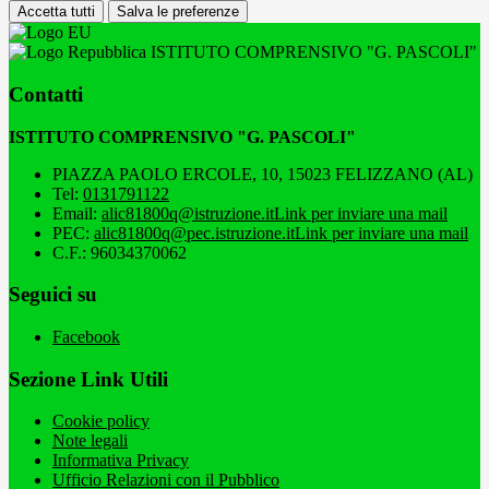
Accetta tutti
Salva le preferenze
ISTITUTO COMPRENSIVO "G. PASCOLI"
Contatti
ISTITUTO COMPRENSIVO "G. PASCOLI"
PIAZZA PAOLO ERCOLE, 10, 15023 FELIZZANO (AL)
Tel:
0131791122
Email:
alic81800q@istruzione.it
Link per inviare una mail
PEC:
alic81800q@pec.istruzione.it
Link per inviare una mail
C.F.: 96034370062
Seguici su
Facebook
Sezione Link Utili
Cookie policy
Note legali
Informativa Privacy
Ufficio Relazioni con il Pubblico