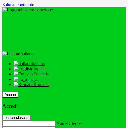
Salta al contenuto
Italiano
Italiano
English
Français
عربى
Română
Accedi
Accedi
button close
×
Nome Utente