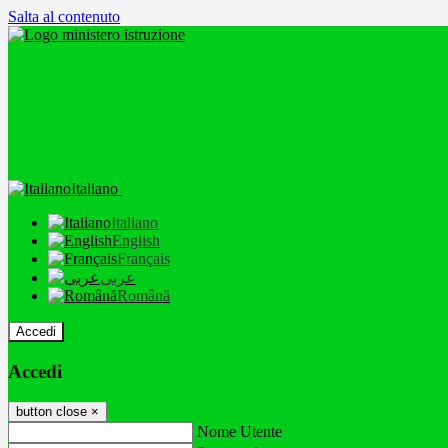
Salta al contenuto
Italiano
Italiano
English
Français
عربى
Română
Accedi
Accedi
button close
×
Nome Utente