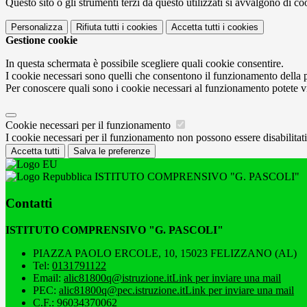
Questo sito o gli strumenti terzi da questo utilizzati si avvalgono di coo
Personalizza
Rifiuta tutti
i cookies
Accetta tutti
i cookies
Gestione cookie
In questa schermata è possibile scegliere quali cookie consentire.
I cookie necessari sono quelli che consentono il funzionamento della pi
Per conoscere quali sono i cookie necessari al funzionamento potete v
Cookie necessari per il funzionamento
I cookie necessari per il funzionamento non possono essere disabilitati.
Accetta tutti
Salva le preferenze
ISTITUTO COMPRENSIVO "G. PASCOLI"
Contatti
ISTITUTO COMPRENSIVO "G. PASCOLI"
PIAZZA PAOLO ERCOLE, 10, 15023 FELIZZANO (AL)
Tel:
0131791122
Email:
alic81800q@istruzione.it
Link per inviare una mail
PEC:
alic81800q@pec.istruzione.it
Link per inviare una mail
C.F.: 96034370062