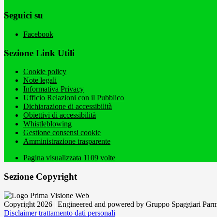
Seguici su
Facebook
Sezione Link Utili
Cookie policy
Note legali
Informativa Privacy
Ufficio Relazioni con il Pubblico
Dichiarazione di accessibilità
Obiettivi di accessibilità
Whistleblowing
Gestione consensi cookie
Amministrazione trasparente
Pagina visualizzata
1109
volte
Sezione Copyright
Copyright 2026 | Engineered and powered by Gruppo Spaggiari Parm
Disclaimer trattamento dati personali