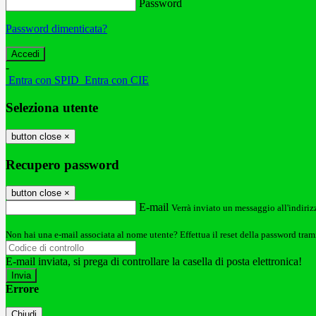
Password
Password dimenticata?
-
Entra con SPID
Entra con CIE
Seleziona utente
button close
×
Recupero password
button close
×
E-mail
Verrà inviato un messaggio all'indirizz
Non hai una e-mail associata al nome utente? Effettua il reset della password tram
E-mail inviata, si prega di controllare la casella di posta elettronica!
Errore
Chiudi