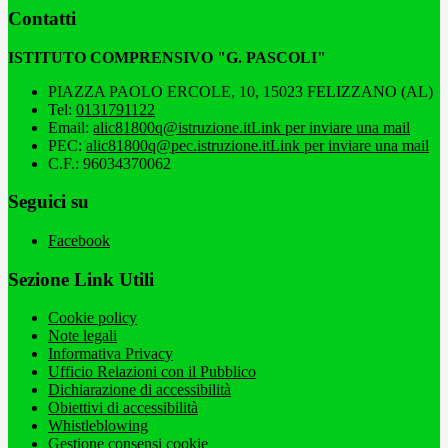
Contatti
ISTITUTO COMPRENSIVO "G. PASCOLI"
PIAZZA PAOLO ERCOLE, 10, 15023 FELIZZANO (AL)
Tel:
0131791122
Email:
alic81800q@istruzione.it
Link per inviare una mail
PEC:
alic81800q@pec.istruzione.it
Link per inviare una mail
C.F.: 96034370062
Seguici su
Facebook
Sezione Link Utili
Cookie policy
Note legali
Informativa Privacy
Ufficio Relazioni con il Pubblico
Dichiarazione di accessibilità
Obiettivi di accessibilità
Whistleblowing
Gestione consensi cookie