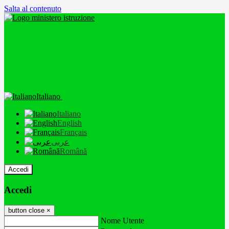
Salta al contenuto
Italiano
Italiano
English
Français
عربى
Română
Accedi
Accedi
button close
×
Nome Utente